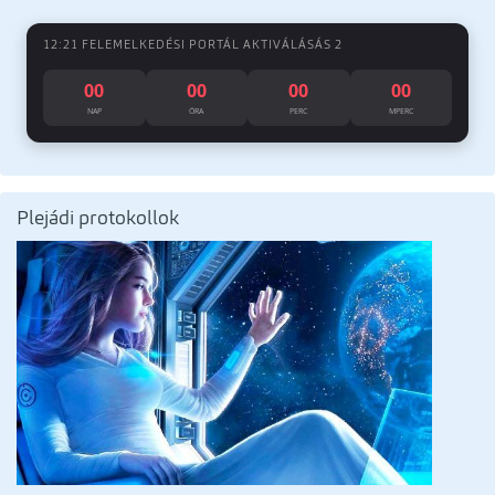
12:21 FELEMELKEDÉSI PORTÁL AKTIVÁLÁSÁS 2
00
00
00
00
NAP
ÓRA
PERC
MPERC
Plejádi protokollok