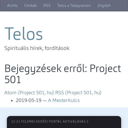
Ugrás
Archív
Címkék
RSS
Telos a Telegramon
English
a
főtartalomra
Telos
Spirituális hírek, fordítások
Bejegyzések erről: Project
501
Atom (Project 501, hu)
RSS (Project 501, hu)
2019-05-19
A MesterKulcs
12:21 FELEMELKEDÉSI PORTÁL AKTIVÁLÁSÁS 2