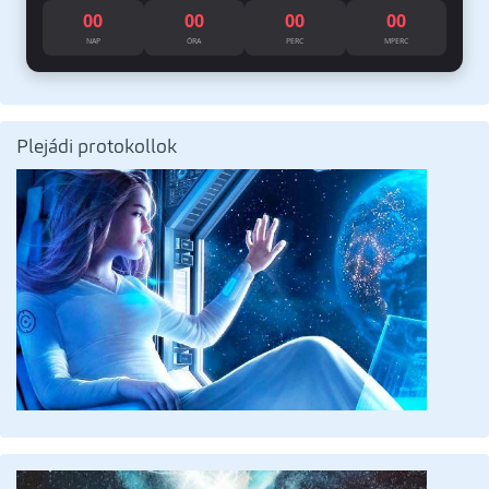
00
00
00
00
NAP
ÓRA
PERC
MPERC
Plejádi protokollok