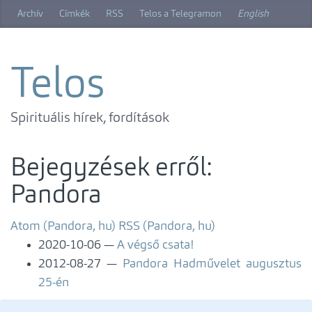
Ugrás
Archív
Címkék
RSS
Telos a Telegramon
English
a
főtartalomra
Telos
Spirituális hírek, fordítások
Bejegyzések erről:
Pandora
Atom (Pandora, hu)
RSS (Pandora, hu)
2020-10-06
A végső csata!
2012-08-27
Pandora Hadművelet augusztus
25-én