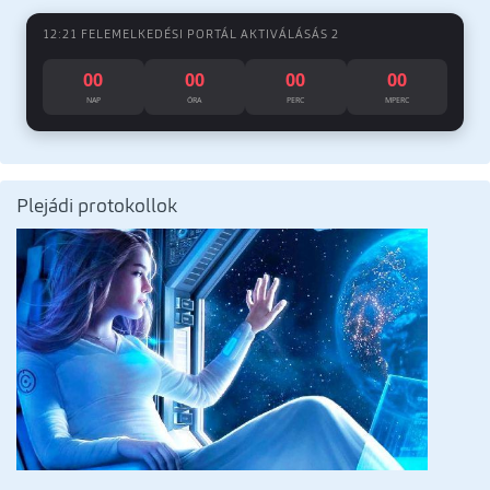
12:21 FELEMELKEDÉSI PORTÁL AKTIVÁLÁSÁS 2
00
00
00
00
NAP
ÓRA
PERC
MPERC
Plejádi protokollok