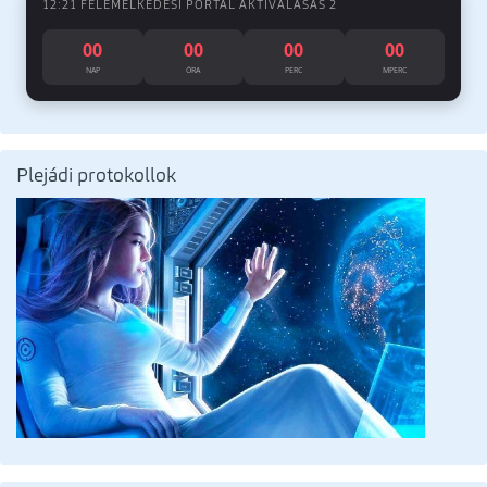
12:21 FELEMELKEDÉSI PORTÁL AKTIVÁLÁSÁS 2
00
00
00
00
NAP
ÓRA
PERC
MPERC
Plejádi protokollok