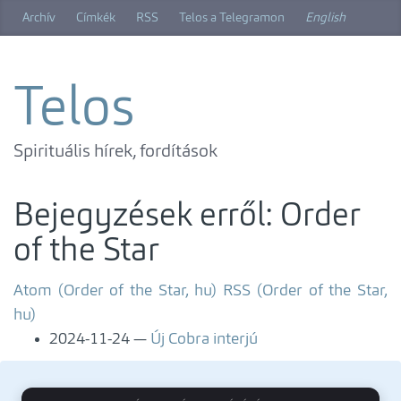
Ugrás
Archív
Címkék
RSS
Telos a Telegramon
English
a
főtartalomra
Telos
Spirituális hírek, fordítások
Bejegyzések erről: Order
of the Star
Atom (Order of the Star, hu)
RSS (Order of the Star,
hu)
2024-11-24
Új Cobra interjú