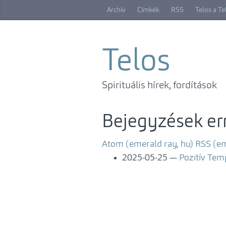
Ugrás
Archív
Címkék
RSS
Telos a T
a
főtartalomra
Telos
Spirituális hírek, fordítások
Bejegyzések err
Atom (emerald ray, hu)
RSS (em
2025-05-25
Pozitív Te