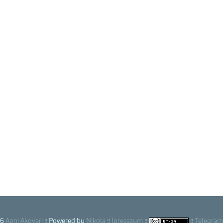
26
Agni Akovari
:: Powered by
Nikola
::
Ipresszum
::
::
Telegram 