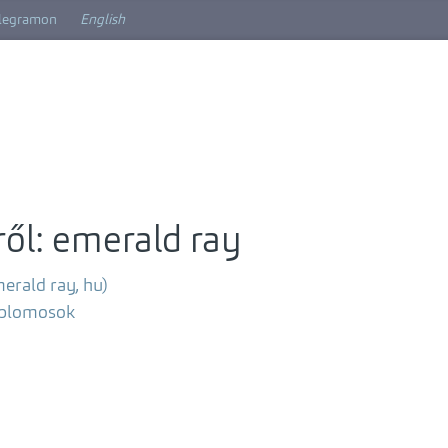
elegramon
English
ől: emerald ray
erald ray, hu)
mplomosok