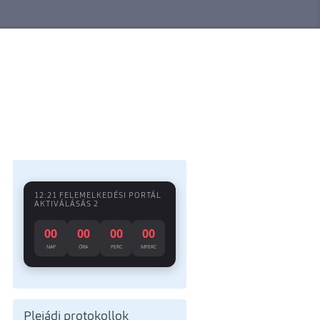
12:21 FELEMELKEDÉSI PORTÁL
AKTIVÁLÁSÁS 2
00
00
00
00
NAP
ÓRA
PERC
MPERC
Plejádi protokollok