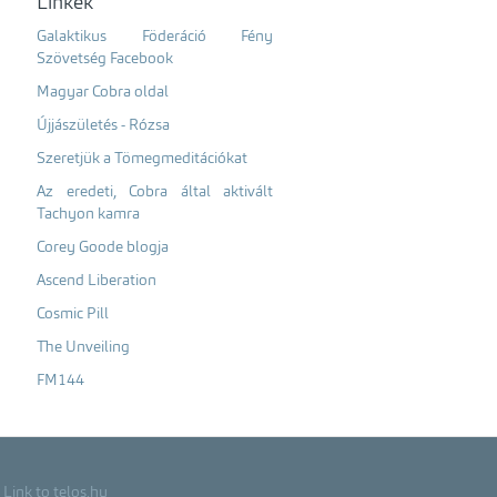
Linkek
Galaktikus Föderáció Fény
Szövetség Facebook
Magyar Cobra oldal
Újjászületés - Rózsa
Szeretjük a Tömegmeditációkat
Az eredeti, Cobra által aktivált
Tachyon kamra
Corey Goode blogja
Ascend Liberation
Cosmic Pill
The Unveiling
FM144
Link to telos.hu