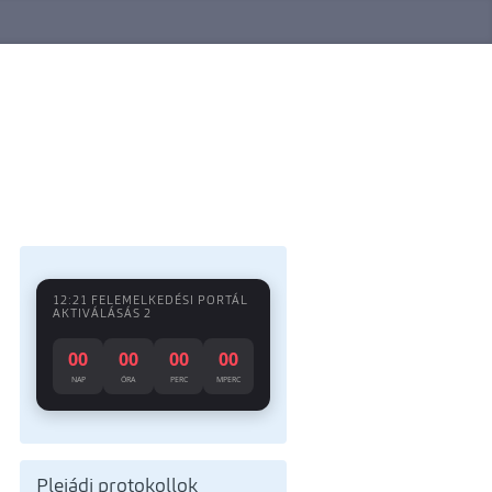
12:21 FELEMELKEDÉSI PORTÁL
AKTIVÁLÁSÁS 2
00
00
00
00
NAP
ÓRA
PERC
MPERC
Plejádi protokollok