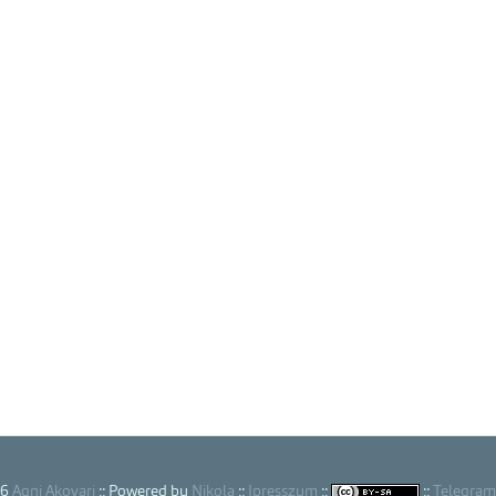
26
Agni Akovari
:: Powered by
Nikola
::
Ipresszum
::
::
Telegram 