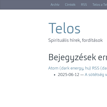
Ugrás
Archív
Címkék
RSS
Telos a T
a
főtartalomra
Telos
Spirituális hírek, fordítások
Bejegyzések err
Atom (dark energy, hu)
RSS (da
2025-06-12
A sötétség 