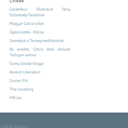
Linkek
Galaktikus Föderáció Fény
Szövetség Facebook
Magyar Cobra oldal
Újjászületés - Rózsa
Szeretjük a Tömegmeditációkat
Az eredeti, Cobra által aktivált
Tachyon kamra
Corey Goode blogja
Ascend Liberation
Cosmic Pill
The Unveiling
FM144
Link to telos.hu