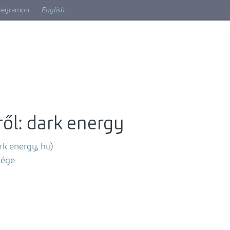
elegramon
English
ől: dark energy
rk energy, hu)
vége