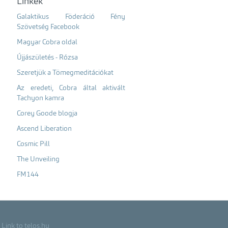
Linkek
Galaktikus Föderáció Fény
Szövetség Facebook
Magyar Cobra oldal
Újjászületés - Rózsa
Szeretjük a Tömegmeditációkat
Az eredeti, Cobra által aktivált
Tachyon kamra
Corey Goode blogja
Ascend Liberation
Cosmic Pill
The Unveiling
FM144
Link to telos.hu