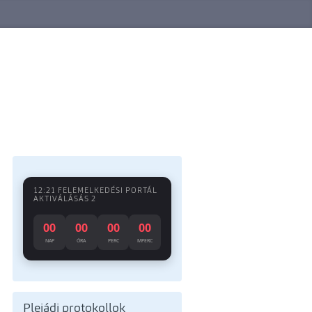
12:21 FELEMELKEDÉSI PORTÁL
AKTIVÁLÁSÁS 2
00
00
00
00
NAP
ÓRA
PERC
MPERC
Plejádi protokollok