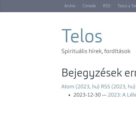
Ugrás
Archív
Címkék
RSS
Telos a T
a
főtartalomra
Telos
Spirituális hírek, fordítások
Bejegyzések er
Atom (2023, hu)
RSS (2023, hu)
2023-12-30
2023: A Lél