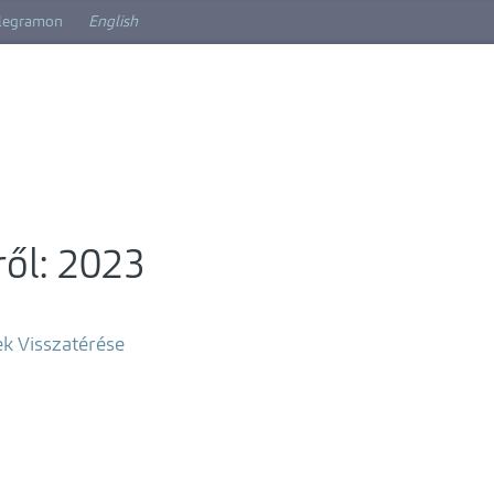
elegramon
English
ről: 2023
ek Visszatérése