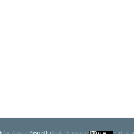
26
Agni Akovari
:: Powered by
Nikola
::
Ipresszum
::
::
Telegram 