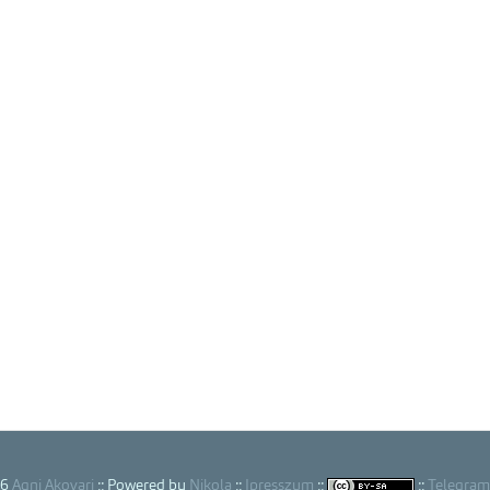
26
Agni Akovari
:: Powered by
Nikola
::
Ipresszum
::
::
Telegram 