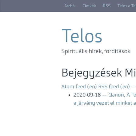
Ugrás
Archív
Címkék
RSS
Telos a T
a
főtartalomra
Telos
Spirituális hírek, fordítások
Bejegyzések Mi
Atom feed (en)
RSS feed (en)
2020-09-18
Qanon, A "b
a járvány vezet el minket