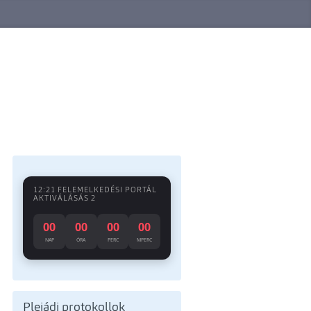
12:21 FELEMELKEDÉSI PORTÁL
AKTIVÁLÁSÁS 2
00
00
00
00
NAP
ÓRA
PERC
MPERC
Plejádi protokollok