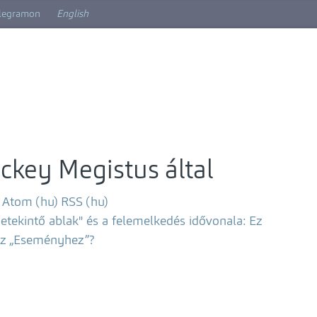
elegramon
English
ckey Megistus által
Atom (hu)
RSS (hu)
etekintő ablak" és a felemelkedés idővonala: Ez
 az „Eseményhez”?