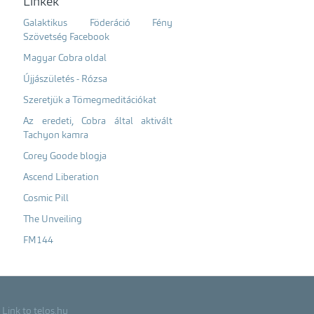
Linkek
Galaktikus Föderáció Fény
Szövetség Facebook
Magyar Cobra oldal
Újjászületés - Rózsa
Szeretjük a Tömegmeditációkat
Az eredeti, Cobra által aktivált
Tachyon kamra
Corey Goode blogja
Ascend Liberation
Cosmic Pill
The Unveiling
FM144
Link to telos.hu